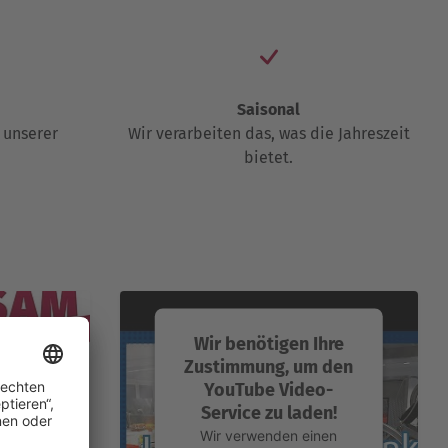
Saisonal
 unserer
Wir verarbeiten das, was die Jahreszeit
bietet.
Wir benötigen Ihre
Zustimmung, um den
YouTube Video-
Service zu laden!
Wir verwenden einen