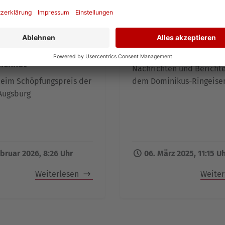
küche des Dominikus-
Die neue GEMEINSAM-
en-Werks
1/2025 jetzt online les
ichnet
Nachrichten und Bericht
 beim Schöpfungspreis der
dem Dominikus-Ringeise
Augsburg
ebruar 2026, 8:26 Uhr
06. März 2025, 11:15 U
Weiterlesen
Weite