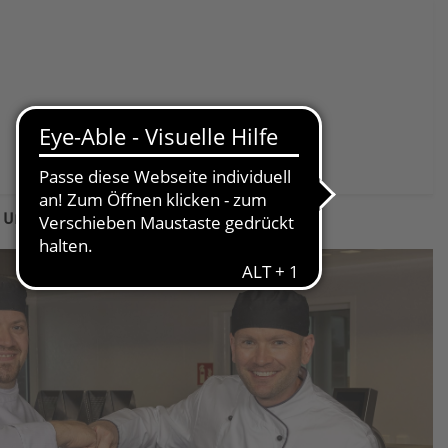
Spenden & Helfen
 Ursberger Kulinarik