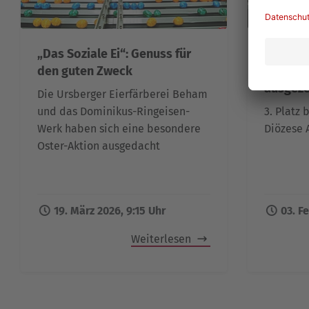
„Das Soziale Ei“: Genuss für
Zentral
den guten Zweck
Ringeis
ausgeze
Die Ursberger Eierfärberei Beham
und das Dominikus-Ringeisen-
3. Platz
Werk haben sich eine besondere
Diözese 
Oster-Aktion ausgedacht
19. März 2026, 9:15 Uhr
03. F
Weiterlesen