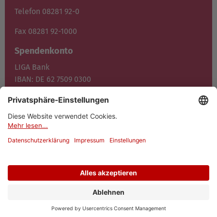
Telefon 08281 92-0
Fax 08281 92-1000
Spendenkonto
LIGA Bank
IBAN: DE 62 7509 0300
0400 1372 00
BIC: GENO DE F1M05
Jetzt spenden
© 2026 Dominikus-Ringeisen-Werk
Datenschutz
Impressum
Cookies
Barrierefreiheit