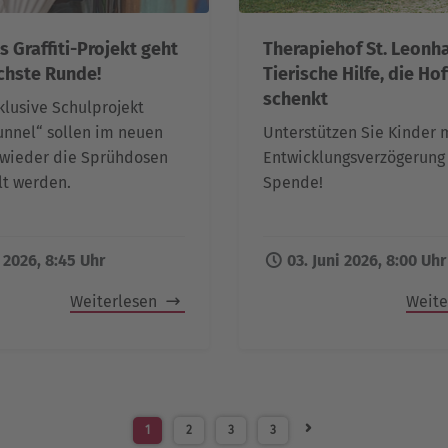
s Graffiti-Projekt geht
Therapiehof St. Leonha
ächste Runde!
Tierische Hilfe, die Ho
schenkt
klusive Schulprojekt
Tunnel“ sollen im neuen
Unterstützen Sie Kinder 
 wieder die Sprühdosen
Entwicklungsverzögerung 
lt werden.
Spende!
i 2026, 8:45 Uhr
03. Juni 2026, 8:00 Uhr
Weiterlesen
Weite
1
2
3
3