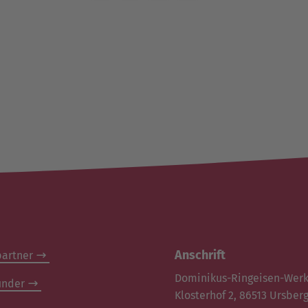
Anschrift
artner
Dominikus-Ringeisen-Wer
inder
Klosterhof 2, 86513 Ursber