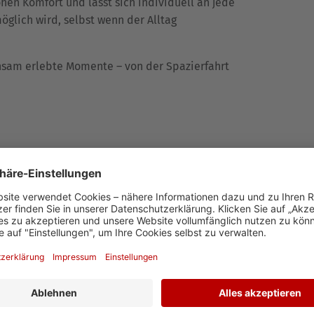
ohen Komfort und lässt sich individuell an jede
glich wird, selbst wenn der Alltag
insam erlebte Momente – von der Spazierfahrt