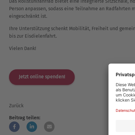
Das Rollstuhlfahrrad bietet eine integrierte Sitzschale, h
Person anpassen, sodass eine Teilnahme an Radfahrten mö
eingeschränkt ist.
Ihre Unterstützung schenkt Mobilität, Freiheit und geme
bis zur Eisdielenfahrt.
Vielen Dank!
Jetzt online spenden!
Zurück
Beitrag teilen: