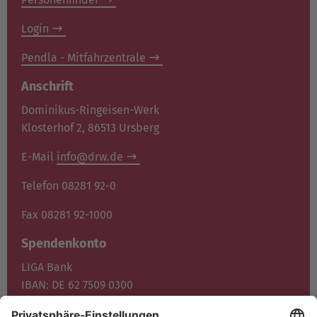
Login
Pendla - Mitfahrzentrale
Anschrift
Dominikus-Ringeisen-Werk
Klosterhof 2, 86513 Ursberg
E-Mail
info@drw.de
Telefon 08281 92-0
Fax 08281 92-1000
Spendenkonto
LIGA Bank
IBAN: DE 62 7509 0300
0400 1372 00