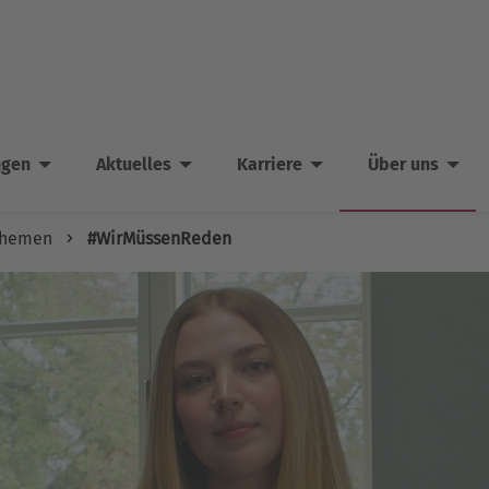
ngen
Aktuelles
Karriere
Über uns
Themen
#WirMüssenReden