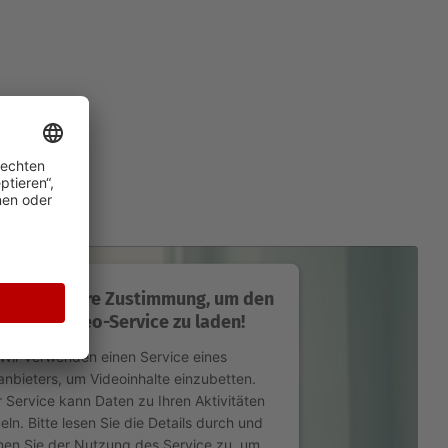
enötigen Ihre Zustimmung, um den
uTube Video-Service zu laden!
Wir verwenden einen Service eines
tanbieters, um Videoinhalte einzubetten.
r Service kann Daten zu Ihren Aktivitäten
ln. Bitte lesen Sie die Details durch und
men Sie der Nutzung des Service zu, um