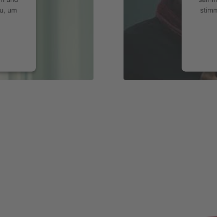
u, um
stim
gement
power