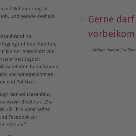
en mit Behinderung zu
in Job. Und gerade deshalb
Gerne darf 
.
vorbeikom
onsaufwand im
ftigung mit den Klienten,
Tatjana Rampp | Heilerz
in kleiner Ausschnitt von
rtenarbeit täglich
irMüssenReden beim Namen
hört und wahrgenommen
n und Politiker.
sagt Manuel Liesenfeld,
ne verwirklicht hat. „Sie
bt
. Für ihre Botschaften
und Facebook zur
u erzielen.“