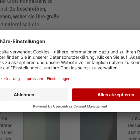
ier Clips mindestens so
bst: Zu
beschreiben,
ehen, woher sie ihre große
rzmalerei soll die
dass die geäußerten
Menschen, die jeden Tag
 so Liesenfeld.
um den
Wir b
en!
Yo
s
tten.
Drit
itäten
Diese
ch und
samme
u, um
stim