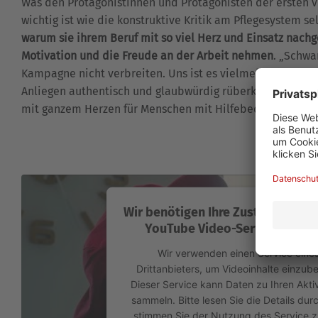
Was den Protagonistinnen und Protagonisten der ersten v
wichtig ist wie die konstruktive Kritik am Pflegesystem sel
warum sie ihrem Beruf mit so viel Herz und Einsatz nachg
Motivation und die Freude an der Arbeit nehmen
. „Schwa
Kampagne nicht verbreiten. Uns ist es vielmehr wichtig, 
Anliegen authentisch und glaubwürdig rüberkommen von 
mit ganzem Herzen für Menschen mit Hilfebedarf da sind“,
Wir benötigen Ihre Zustimmung, 
YouTube Video-Service zu lad
Wir verwenden einen Service eine
Drittanbieters, um Videoinhalte einzube
Dieser Service kann Daten zu Ihren Aktiv
sammeln. Bitte lesen Sie die Details dur
stimmen Sie der Nutzung des Service z