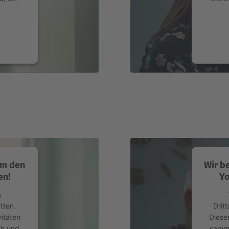
gement
power
um den
Wir b
en!
Yo
s
tten.
Drit
itäten
Diese
ch und
samme