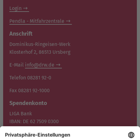
Login
Pendla - Mitfahrzentrale
Anschrift
Dominikus-Ringeisen-Werk
Klosterhof 2, 86513 Ursberg
E-Mail
info@drw.de
Telefon 08281 92-0
Fax 08281 92-1000
Spendenkonto
LIGA Bank
IBAN: DE 62 7509 0300
0400 1372 00
BIC: GENO DE F1M05