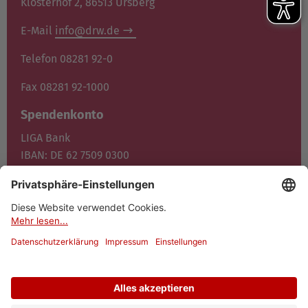
Klosterhof 2, 86513 Ursberg
E-Mail
info@drw.de
Telefon 08281 92-0
Fax 08281 92-1000
Spendenkonto
LIGA Bank
IBAN: DE 62 7509 0300
0400 1372 00
BIC: GENO DE F1M05
Jetzt spenden
© 2026 Dominikus-Ringeisen-Werk
Datenschutz
Impressum
Cookies
Barrierefreiheit