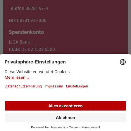
Telefon 08281 92-0
Fax 08281 92-1000
Spendenkonto
LIGA Bank
IBAN: DE 62 7509 0300
0400 1372 00
BIC: GENO DE F1M05
Jetzt spenden
© 2026 Dominikus-Ringeisen-Werk
Datenschutz
Impressum
Cookies
Barrierefreiheit