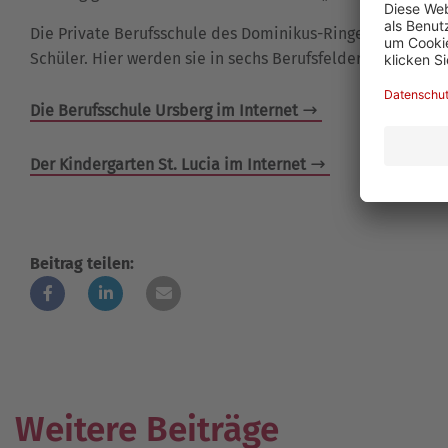
Die Private Berufsschule des Dominikus-Ringeisen-Werks
Schüler. Hier werden sie in sechs Berufsfeldern und in in
Die Berufsschule Ursberg im Internet
Der Kindergarten St. Lucia im Internet
Beitrag teilen:
Weitere Beiträge