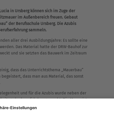
 Lucia in Ursberg können sich im Zuge der
 Sitzmauer im Außenbereich freuen. Gebaut
au“ der Berufsschule Ursberg. Die Azubis
 Berufserfahrung sammeln.
den aller drei Ausbildungsjahre: Es sollte eine
werden. Das Material hatte der DRW-Bauhof zur
eweckt und sie setzten das Bauwerk im Zeitraum
 einig, dass das Unterrichtsthema „Mauerbau“
begeistert, dass man aus Material, das sonst
.
gelegenheit und für die Azubis wurde neben der
keitsgedanke erfahrbar gemacht. Die Mauer ist
hen Dominikus-Ringeisen-Werk und Gemeinde
n“.