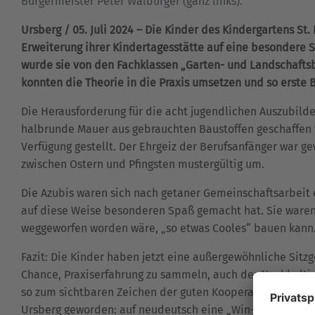
Bürgermeister Peter Walburger (ganz links).
Ursberg / 05. Juli 2024 – Die Kinder des Kindergartens St.
Erweiterung ihrer Kindertagesstätte auf eine besondere
wurde sie von den Fachklassen „Garten- und Landschaftsb
konnten die Theorie in die Praxis umsetzen und so erste
Die Herausforderung für die acht jugendlichen Auszubilden
halbrunde Mauer aus gebrauchten Baustoffen geschaffen 
Verfügung gestellt. Der Ehrgeiz der Berufsanfänger war g
zwischen Ostern und Pfingsten mustergültig um.
Die Azubis waren sich nach getaner Gemeinschaftsarbeit
auf diese Weise besonderen Spaß gemacht hat. Sie waren 
weggeworfen worden wäre, „so etwas Cooles“ bauen kann
Fazit: Die Kinder haben jetzt eine außergewöhnliche Sitz
Chance, Praxiserfahrung zu sammeln, auch der Nachhaltig
so zum sichtbaren Zeichen der guten Kooperation zwisc
Ursberg geworden: auf neudeutsch eine „Win-win-Situatio