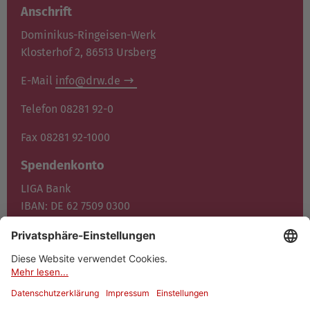
Anschrift
Dominikus-Ringeisen-Werk
Klosterhof 2, 86513 Ursberg
E-Mail
info@drw.de
Telefon 08281 92-0
Fax 08281 92-1000
Spendenkonto
LIGA Bank
IBAN: DE 62 7509 0300
0400 1372 00
BIC: GENO DE F1M05
Jetzt spenden