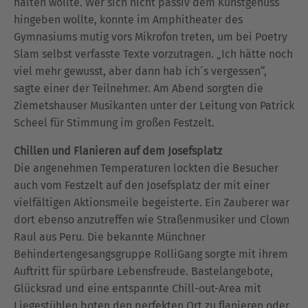
halten wollte. Wer sich nicht passiv dem Kunstgenuss
hingeben wollte, konnte im Amphitheater des
Gymnasiums mutig vors Mikrofon treten, um bei Poetry
Slam selbst verfasste Texte vorzutragen. „Ich hätte noch
viel mehr gewusst, aber dann hab ich´s vergessen“,
sagte einer der Teilnehmer. Am Abend sorgten die
Ziemetshauser Musikanten unter der Leitung von Patrick
Scheel für Stimmung im großen Festzelt.
Chillen und Flanieren auf dem Josefsplatz
Die angenehmen Temperaturen lockten die Besucher
auch vom Festzelt auf den Josefsplatz der mit einer
vielfältigen Aktionsmeile begeisterte. Ein Zauberer war
dort ebenso anzutreffen wie Straßenmusiker und Clown
Raul aus Peru. Die bekannte Münchner
Behindertengesangsgruppe RolliGang sorgte mit ihrem
Auftritt für spürbare Lebensfreude. Bastelangebote,
Glücksrad und eine entspannte Chill-out-Area mit
Liegestühlen boten den perfekten Ort zu flanieren oder