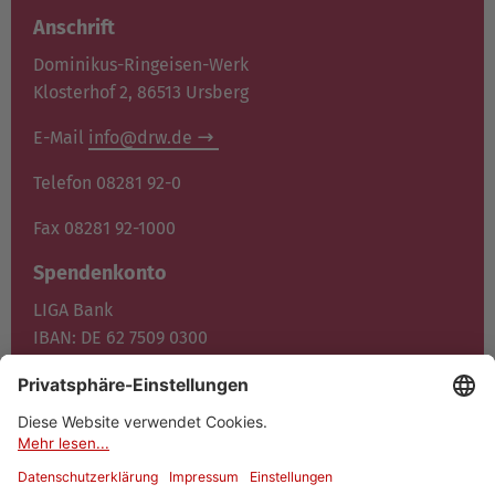
Anschrift
Dominikus-Ringeisen-Werk
Klosterhof 2, 86513 Ursberg
E-Mail
info@drw.de
Telefon 08281 92-0
Fax 08281 92-1000
Spendenkonto
LIGA Bank
IBAN: DE 62 7509 0300
0400 1372 00
BIC: GENO DE F1M05
Jetzt spenden