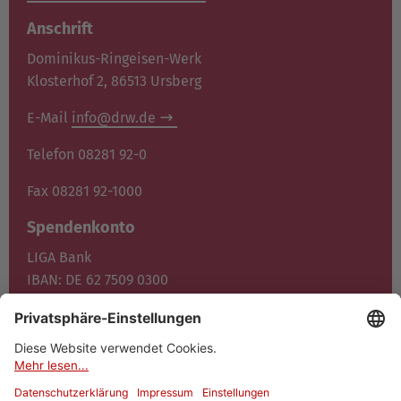
Anschrift
Dominikus-Ringeisen-Werk
Klosterhof 2, 86513 Ursberg
E-Mail
info@drw.de
Telefon 08281 92-0
Fax 08281 92-1000
Spendenkonto
LIGA Bank
IBAN: DE 62 7509 0300
0400 1372 00
BIC: GENO DE F1M05
Jetzt spenden