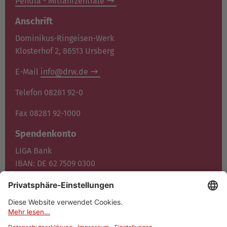
Pendla - Mitfahrzentrale
Anschrift
Dominikus-Ringeisen-Werk
Klosterhof 2, 86513 Ursberg
E-Mail
info@drw.de
Telefon 08281 92-0
Fax 08281 92-1000
Spendenkonto
LIGA Bank
IBAN: DE 62 7509 0300
0400 1372 00
BIC: GENO DE F1M05
Jetzt spenden