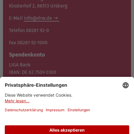
Klosterhof 2, 86513 Ursberg
E-Mail
info@drw.de
Telefon 08281 92-0
Fax 08281 92-1000
Spendenkonto
LIGA Bank
IBAN: DE 62 7509 0300
0400 1372 00
BIC: GENO DE F1M05
Jetzt spenden
© 2026 Dominikus-Ringeisen-Werk
Datenschutz
Impressum
Cookies
Barrierefreiheit