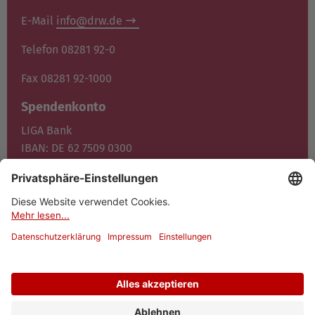
E-Mail
info@drw.de
Telefon 08281 92-0
Fax 08281 92-1000
Spendenkonto
LIGA Bank
IBAN: DE 62 7509 0300
0400 1372 00
BIC: GENO DE F1M05
Jetzt spenden
© 2026 Dominikus-Ringeisen-Werk
Datenschutz
Impressum
Cookies
Barrierefreiheit