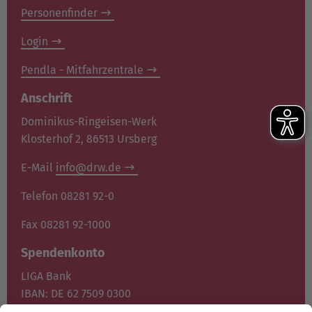
Personenfinder
Login
Pendla - Mitfahrzentrale
Anschrift
Dominikus-Ringeisen-Werk
Klosterhof 2, 86513 Ursberg
E-Mail
info@drw.de
Telefon 08281 92-0
Fax 08281 92-1000
Spendenkonto
LIGA Bank
IBAN: DE 62 7509 0300
0400 1372 00