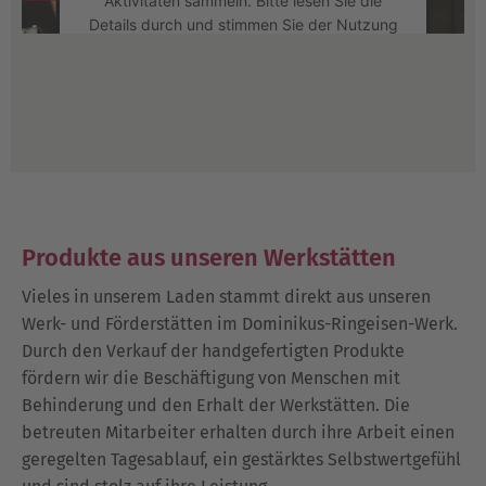
Aktivitäten sammeln. Bitte lesen Sie die
Details durch und stimmen Sie der Nutzung
des Service zu, um dieses Video
anzusehen.
Mehr Informationen
Akzeptieren
powered by
Usercentrics Consent
Management Platform
Produkte aus unseren Werkstätten
Vieles in unserem Laden stammt direkt aus unseren
Werk- und Förderstätten im Dominikus-Ringeisen-Werk.
Durch den Verkauf der handgefertigten Produkte
fördern wir die Beschäftigung von Menschen mit
Behinderung und den Erhalt der Werkstätten. Die
betreuten Mitarbeiter erhalten durch ihre Arbeit einen
geregelten Tagesablauf, ein gestärktes Selbstwertgefühl