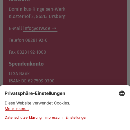
Dominikus-Ringeisen-Werk
Klosterhof 2, 86513 Ursberg
E-Mail
info@drw.de
Telefon 08281 92-0
Fax 08281 92-1000
Spendenkonto
LIGA Bank
IBAN: DE 62 7509 0300
0400 1372 00
BIC: GENO DE F1M05
Jetzt spenden
© 2026 Dominikus-Ringeisen-Werk
Datenschutz