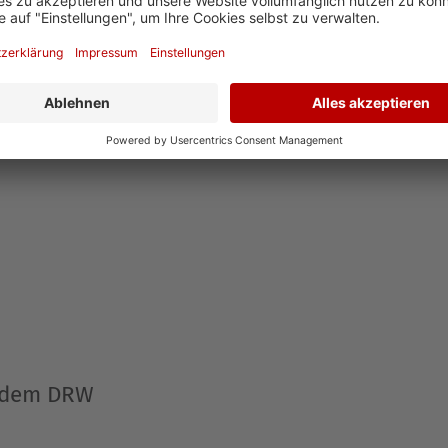
ullandheim auf dem Schlossberg eröffnet,
nd umgebaut hatte. Zunächst hatte das
r 2023 ist das Dominikus-Ringeisen-Werk Träger
Löwenzahn ab dem 10. Lebensmonat und
esuchen.
s dem DRW