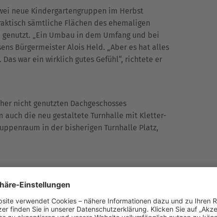
ei neue Kindergartengruppen im Herbst
raktisch sämtliche Flächen des ehemaligen
genutzt. „Ein Umbau in dem Umfang und bei
ens Bürgermeister Alois Held. „Aber es hat alles
Das war ein wirklich gutes Gefühl“, richtete er
her nicht genutzten Dachgeschosses
auch die neu gestaltete Turnhalle mit Kletter-
uppenraum in der bisherigen Turnhalle Platz,
er Einrichtung mit Tanz und Gesang für fröhliche
ichlich Weihwasser segneten Thannhausens
s DRW, Martin Riß, die neuen Räume.