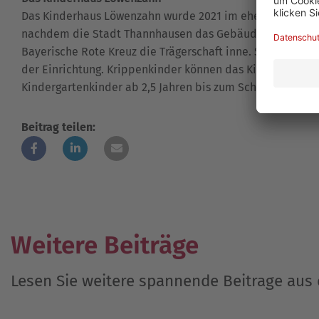
Das Kinderhaus Löwenzahn wurde 2021 im ehemaligen Sch
nachdem die Stadt Thannhausen das Gebäude erworben u
Bayerische Rote Kreuz die Trägerschaft inne. Seit Oktobe
der Einrichtung. Krippenkinder können das Kinderhaus 
Kindergartenkinder ab 2,5 Jahren bis zum Schuleintritt b
Beitrag teilen:
Weitere Beiträge
Lesen Sie weitere spannende Beitrage au