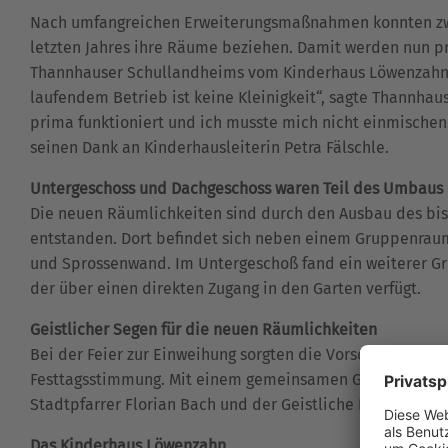
Nach umfangreichen Erweiterungsmaßnahmen konnten zw
letzten Jahres ihre Räume beziehen. Damit werden nun p
Thannhauser Schullandheims vom Kinderhaus Löwenzahn 
laufendem Betrieb ist keine Kleinigkeit“, sagte Thannhaus
prima funktioniert und ich musste mich nicht einmischen. 
seinen Dank an Kinderhausleiterin Petra Fälschle.
Untergeschoss und Dachgeschoss waren Teil des Umbaus
Die neuen Räumlichkeiten sind durch den Ausbau des bis
entstanden. Dort befindet sich neben einem Gruppenraum 
und Sprossenwand. Im Untergeschoß fand ein weiterer Gr
der über einen direkten Zugang in den Garten verfügt.
Geistlicher Segen für die neuen Räumlichkeiten
Bei der Feier zur Einweihung sorgten die Vorschulkinder d
Festtagsstimmung. Mit einem gemeinsamen Gebet und re
Stadtpfarrer Florian Bach und der Geistliche Direktor de
Das Kinderhaus Löwenzahn