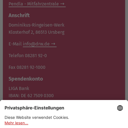
Pendla - Mitfahrzentrale
Anschrift
Dominikus-Ringeisen-Werk
Klosterhof 2, 86513 Ursberg
E-Mail
info@drw.de
Telefon 08281 92-0
Fax 08281 92-1000
Spendenkonto
LIGA Bank
IBAN: DE 62 7509 0300
0400 1372 00
BIC: GENO DE F1M05
Jetzt spenden