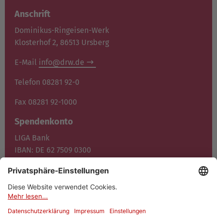
Anschrift
Dominikus-Ringeisen-Werk
Klosterhof 2, 86513 Ursberg
E-Mail
info@drw.de
Telefon 08281 92-0
Fax 08281 92-1000
Spendenkonto
LIGA Bank
IBAN: DE 62 7509 0300
0400 1372 00
BIC: GENO DE F1M05
Jetzt spenden