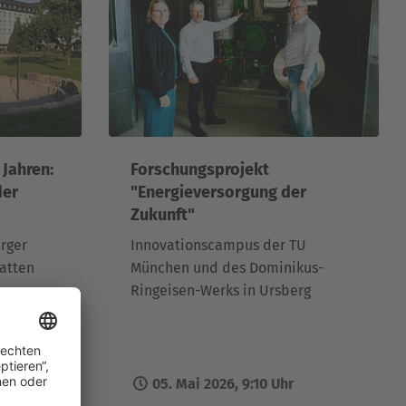
 Jahren:
Forschungsprojekt
der
"Energieversorgung der
Zukunft"
rger
Innovationscampus der TU
atten
München und des Dominikus-
Ringeisen-Werks in Ursberg
r
05. Mai 2026, 9:10 Uhr