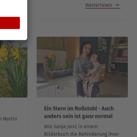
rlesen
Weiterlesen
Ein Stern im Rollstuhl - Auch
anders sein ist ganz normal
n Martin
Wie Sanja Jurić in einem
Bilderbuch die Behinderung ihrer