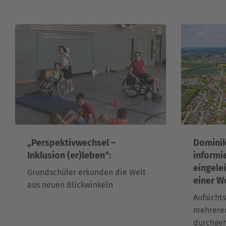
„Perspektivwechsel –
Dominik
Inklusion (er)leben“:
informi
eingele
Grundschüler erkunden die Welt
einer W
aus neuen Blickwinkeln
Aufsicht
mehreren
durchge