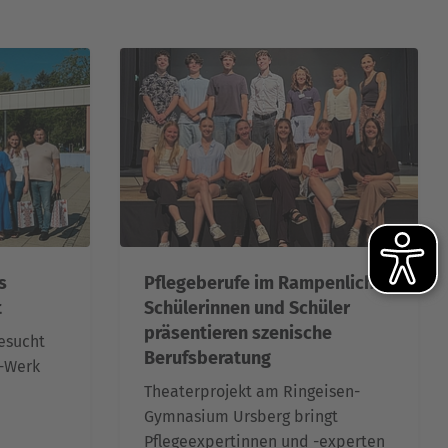
s
Pflegeberufe im Rampenlicht:
t
Schülerinnen und Schüler
präsentieren szenische
esucht
Berufsberatung
-Werk
Theaterprojekt am Ringeisen-
Gymnasium Ursberg bringt
Pflegeexpertinnen und -experten