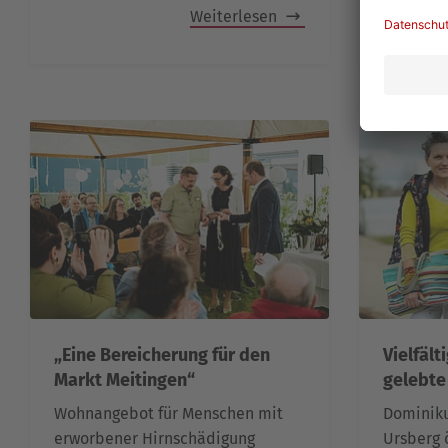
Weiterlesen
„Eine Bereicherung für den
Vielfält
Markt Meitingen“
gelebte
Wohnangebot für Menschen mit
Dominiku
erworbener Hirnschädigung
Ursberg 