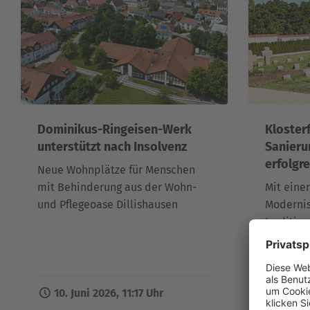
Dominikus-Ringeisen-Werk
Kloster
unterstützt nach Insolvenz
Sanieru
erfolgr
Neue Wohnplätze für Menschen
mit Behinderung aus der Wohn-
Mit eine
und Pflegeoase Dillishausen
Modernis
traditio
Erinneru
10. Juni 2026, 11:17 Uhr
02. Ju