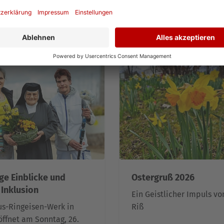
Weiterlesen
Weite
ige Einblicke und
Ostergruß 2026
 Inklusion
Ein Geistlicher Impuls vo
s-Ringeisen-Werk in
Riß
öffnet am Sonntag, 26.