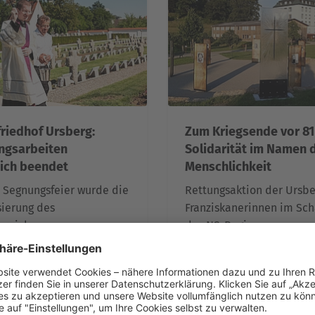
friedhof Ursberg:
Zum Kriegsende vor 81
ngsarbeiten
Solidarität im Namen 
eich beendet
Menschlichkeit
r Segnungsfeier wurde die
Rettungsaktion der Ursbe
ierung des
Franziskanerinnen im Sch
nsreichen
des NS-Regimes
ngsortes gewürdigt
ni 2026, 10:52 Uhr
06. Mai 2026, 14:46 Uh